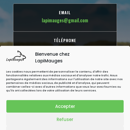
EMAIL
lapimauges@gmail.com
TÉLÉPHONE
06 73 68 35 45
Bienvenue chez
LapiMauges
ADRESSE
Les cookies nous permettent de personnaliser le contenu, d'offrir des
212 Les Ragonnières
fonctionnalités relatives aux médias sociaux et d'analyser notre trafic. Nous
partageons également des informations sur l'utilisation de notre site avec nos
49600 Beaupréau-en-Mauges
partenaires de médias sociaux, de publicité et d'analyse, qui peuvent
combiner celles-ci avec d'autres informations que vous leur avez fournies ou
qu'ils ont collectées lors de votre utilisation de leurs services.
(Entre Angers et Cholet)
Accepter
MENTIONS LÉGALES
Refuser