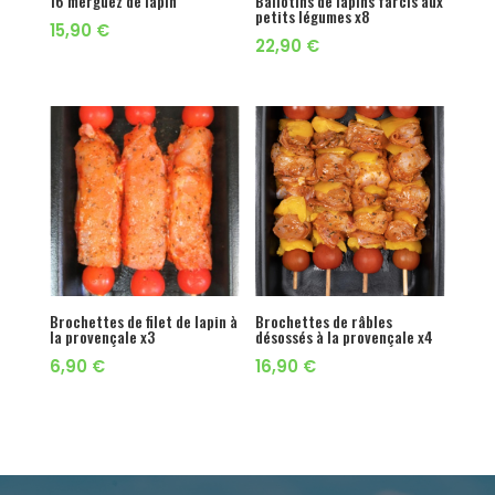
16 merguez de lapin
Ballotins de lapins farcis aux
petits légumes x8
15,90
€
22,90
€
Brochettes de filet de lapin à
Brochettes de râbles
la provençale x3
désossés à la provençale x4
6,90
€
16,90
€