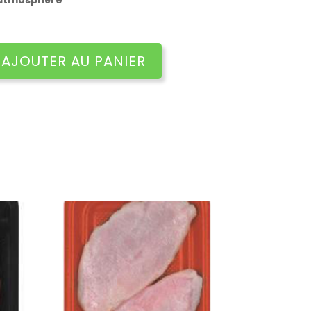
 atmosphère
AJOUTER AU PANIER
is forestier de lapin x2