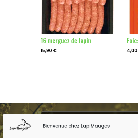
16 merguez de lapin
Foie
15,90
€
4,0
Bienvenue chez LapiMauges
EMAIL
lapimauges@gmail.com