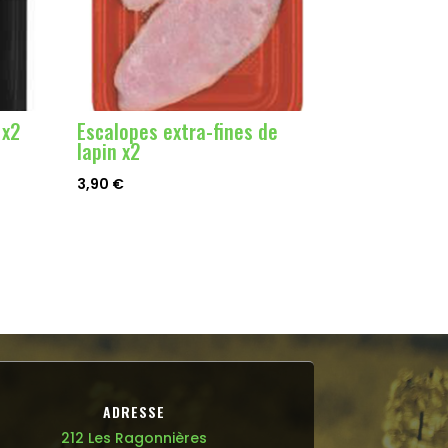
 x2
Escalopes extra-fines de
lapin x2
3,90
€
ADRESSE
212 Les Ragonnières