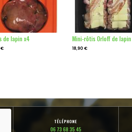
s de lapin x4
Mini-rôtis Orloff de lapin
0
€
18,90
€
TÉLÉPHONE
06 73 68 35 45